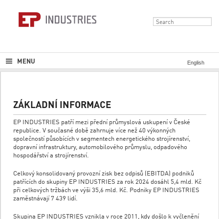
MENU
English
ZÁKLADNÍ INFORMACE
EP INDUSTRIES patří mezi přední průmyslová uskupení v České
republice. V současné době zahrnuje více než 40 výkonných
společností působících v segmentech energetického strojírenství,
dopravní infrastruktury, automobilového průmyslu, odpadového
hospodářství a strojírenství.
Celkový konsolidovaný provozní zisk bez odpisů (EBITDA) podniků
patřících do skupiny EP INDUSTRIES za rok 2024 dosáhl 5,4 mld. Kč
při celkových tržbách ve výši 35,6 mld. Kč. Podniky EP INDUSTRIES
zaměstnávají 7 439 lidí.
Skupina EP INDUSTRIES vznikla v roce 2011, kdy došlo k vyčlenění