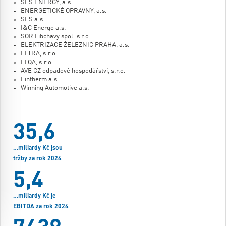
SES ENERGY, a.s.
ENERGETICKÉ OPRAVNY, a.s.
SES a.s.
I&C Energo a.s.
SOR Libchavy spol. s r.o.
ELEKTRIZACE ŽELEZNIC PRAHA, a.s.
ELTRA, s.r.o.
ELQA, s.r.o.
AVE CZ odpadové hospodářství, s.r.o.
Fintherm a.s.
Winning Automotive a.s.
35,6
…miliardy Kč jsou
tržby za rok 2024
5,4
…miliardy Kč je
EBITDA za rok 2024