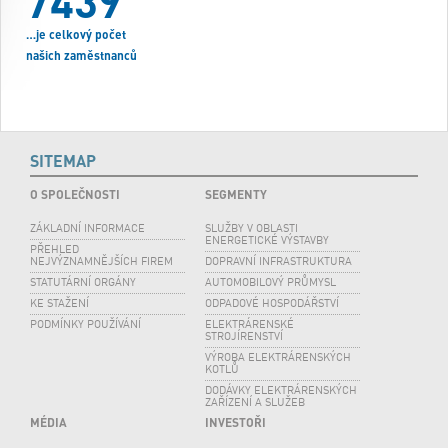
7439
…je celkový počet
našich zaměstnanců
SITEMAP
O SPOLEČNOSTI
SEGMENTY
ZÁKLADNÍ INFORMACE
SLUŽBY V OBLASTI
ENERGETICKÉ VÝSTAVBY
PŘEHLED
NEJVÝZNAMNĚJŠÍCH FIREM
DOPRAVNÍ INFRASTRUKTURA
STATUTÁRNÍ ORGÁNY
AUTOMOBILOVÝ PRŮMYSL
KE STAŽENÍ
ODPADOVÉ HOSPODÁŘSTVÍ
PODMÍNKY POUŽÍVÁNÍ
ELEKTRÁRENSKÉ
STROJÍRENSTVÍ
VÝROBA ELEKTRÁRENSKÝCH
KOTLŮ
DODÁVKY ELEKTRÁRENSKÝCH
ZAŘÍZENÍ A SLUŽEB
MÉDIA
INVESTOŘI