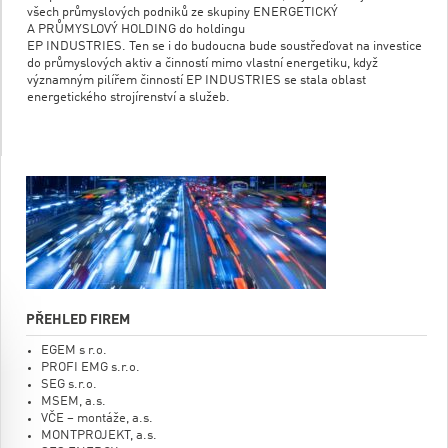
všech průmyslových podniků ze skupiny ENERGETICKÝ
A PRŮMYSLOVÝ HOLDING do holdingu
EP INDUSTRIES. Ten se i do budoucna bude soustřeďovat na investice
do průmyslových aktiv a činností mimo vlastní energetiku, když
významným pilířem činností EP INDUSTRIES se stala oblast
energetického strojírenství a služeb.
PŘEHLED FIREM
EGEM s r.o.
PROFI EMG s.r.o.
SEG s.r.o.
MSEM, a.s.
VČE – montáže, a.s.
MONTPROJEKT, a.s.