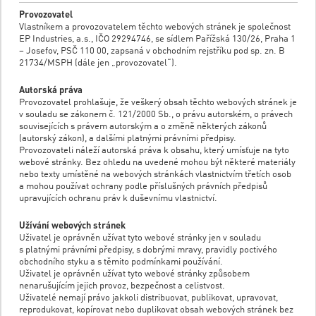
Provozovatel
Vlastníkem a provozovatelem těchto webových stránek je společnost
EP Industries, a.s., IČO 29294746, se sídlem Pařížská 130/26, Praha 1
– Josefov, PSČ 110 00, zapsaná v obchodním rejstříku pod sp. zn. B
21734/MSPH (dále jen „provozovatel“).
Autorská práva
Provozovatel prohlašuje, že veškerý obsah těchto webových stránek je
v souladu se zákonem č. 121/2000 Sb., o právu autorském, o právech
souvisejících s právem autorským a o změně některých zákonů
(autorský zákon), a dalšími platnými právními předpisy.
Provozovateli náleží autorská práva k obsahu, který umísťuje na tyto
webové stránky. Bez ohledu na uvedené mohou být některé materiály
nebo texty umístěné na webových stránkách vlastnictvím třetích osob
a mohou používat ochrany podle příslušných právních předpisů
upravujících ochranu práv k duševnímu vlastnictví.
Užívání webových stránek
Uživatel je oprávněn užívat tyto webové stránky jen v souladu
s platnými právními předpisy, s dobrými mravy, pravidly poctivého
obchodního styku a s těmito podmínkami používání.
Uživatel je oprávněn užívat tyto webové stránky způsobem
nenarušujícím jejich provoz, bezpečnost a celistvost.
Uživatelé nemají právo jakkoli distribuovat, publikovat, upravovat,
reprodukovat, kopírovat nebo duplikovat obsah webových stránek bez