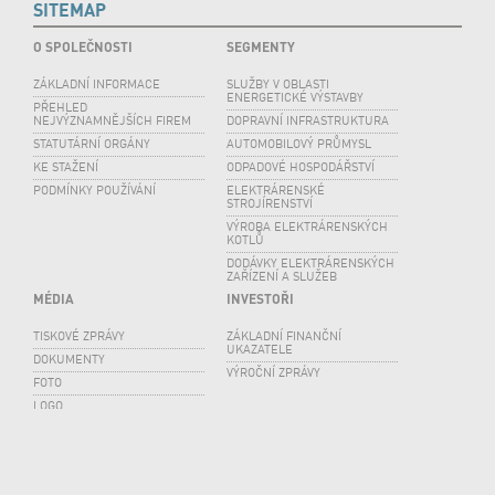
SITEMAP
O SPOLEČNOSTI
SEGMENTY
ZÁKLADNÍ INFORMACE
SLUŽBY V OBLASTI
ENERGETICKÉ VÝSTAVBY
PŘEHLED
NEJVÝZNAMNĚJŠÍCH FIREM
DOPRAVNÍ INFRASTRUKTURA
STATUTÁRNÍ ORGÁNY
AUTOMOBILOVÝ PRŮMYSL
KE STAŽENÍ
ODPADOVÉ HOSPODÁŘSTVÍ
PODMÍNKY POUŽÍVÁNÍ
ELEKTRÁRENSKÉ
STROJÍRENSTVÍ
VÝROBA ELEKTRÁRENSKÝCH
KOTLŮ
DODÁVKY ELEKTRÁRENSKÝCH
ZAŘÍZENÍ A SLUŽEB
MÉDIA
INVESTOŘI
TISKOVÉ ZPRÁVY
ZÁKLADNÍ FINANČNÍ
UKAZATELE
DOKUMENTY
VÝROČNÍ ZPRÁVY
FOTO
LOGO